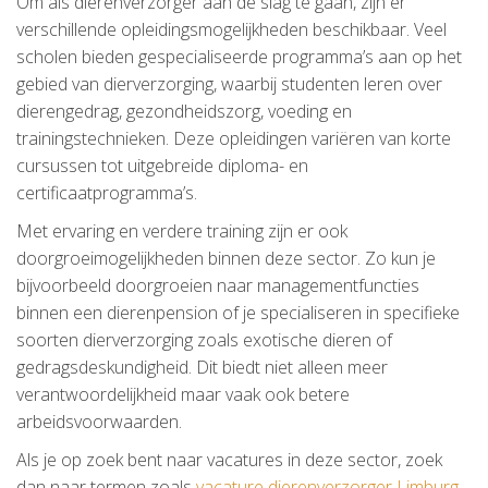
Om als dierenverzorger aan de slag te gaan, zijn er
verschillende opleidingsmogelijkheden beschikbaar. Veel
scholen bieden gespecialiseerde programma’s aan op het
gebied van dierverzorging, waarbij studenten leren over
dierengedrag, gezondheidszorg, voeding en
trainingstechnieken. Deze opleidingen variëren van korte
cursussen tot uitgebreide diploma- en
certificaatprogramma’s.
Met ervaring en verdere training zijn er ook
doorgroeimogelijkheden binnen deze sector. Zo kun je
bijvoorbeeld doorgroeien naar managementfuncties
binnen een dierenpension of je specialiseren in specifieke
soorten dierverzorging zoals exotische dieren of
gedragsdeskundigheid. Dit biedt niet alleen meer
verantwoordelijkheid maar vaak ook betere
arbeidsvoorwaarden.
Als je op zoek bent naar vacatures in deze sector, zoek
dan naar termen zoals
vacature dierenverzorger Limburg
.