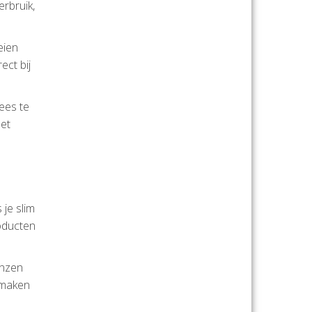
rbruik,
eien
ect bij
ees te
het
 je slim
oducten
inzen
 smaken