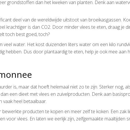
meer grondstoffen dan het kweken van planten. Denk aan waterve
ificant deel van de wereldwijde uitstoot van broeikasgassen. Ko
 krachtiger is dan CO2. Door minder vlees te eten, draag je dir
elt toch best goed, toch?
 veel water. Het kost duizenden liters water om een kilo rundvl
dig hebben. Dus door plantaardig te eten, help je ook mee aan 
emonnee
er is, maar dat hoeft helemaal niet zo te zijn. Sterker nog, als
 dan een dieet met vlees en zuivelproducten. Denk aan basispr
jn vaak heel betaalbaar.
 bewerkte producten te kopen en meer zelf te koken. Een zak l
en voor vlees. En laten we eerlijk zijn, zelfgemaakte maaltijden