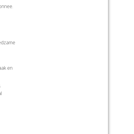
monnee.
voedzame
aak en
s
l