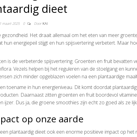
ntaardig dieet
1 maart 2025
0
Door
KAI
gezondheid. Het draait allemaal om het eten van meer groenten,
un energiepeil stijgt en hun spijsvertering verbetert. Maar ho
n is de verbeterde spijsvertering. Groenten en fruit bevatten v
mflora. Vezels helpen bij het reguleren van de stoelgang en kunn
sen zich minder opgeblazen voelen na een plantaardige maalti
een toename in hun energieniveau. Dit komt doordat plantaardi
 producten. Daarnaast zitten groenten en fruit boordevol vitamin
 ijzer. Dus ja, die groene smoothies zijn echt zo goed als ze lijk
mpact op onze aarde
en plantaardig dieet ook een enorme positieve impact op het m