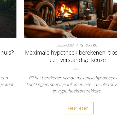
1 januari 2025
0
Door
KAI
mhuis?
Maximale hypotheek berekenen: tips
een verstandige keuze
Blog
 een
Bij het berekenen van de maximale hypotheek d
je kunt
kunt krijgen, speelt je inkomen een cruciale rol.
en hypotheekverstrekkers…
Meer lezen