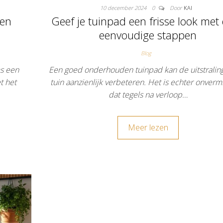
10 december 2024
0
Door
KAI
 en
Geef je tuinpad een frisse look met
eenvoudige stappen
Blog
ms een
Een goed onderhouden tuinpad kan de uitstraling
t het
tuin aanzienlijk verbeteren. Het is echter onvermi
dat tegels na verloop…
Meer lezen