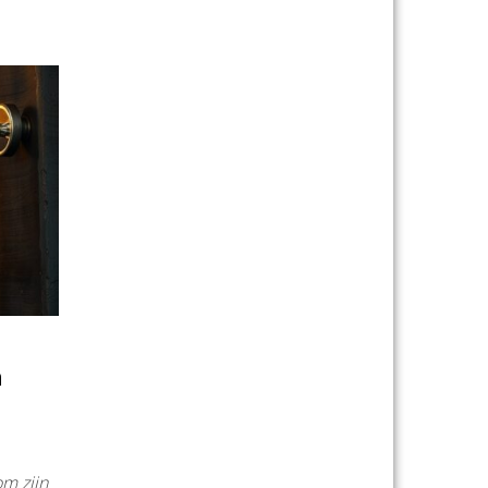
n
m zijn