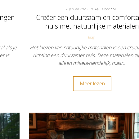
8 januari 2025
0
Door
KAI
ingen
Creëer een duurzaam en comforta
huis met natuurlijke materiale
Blog
l als je
Het kiezen van natuurlijke materialen is een cruci
er is…
richting een duurzamer huis. Deze materialen zij
alleen milieuvriendelijk, maar…
Meer lezen