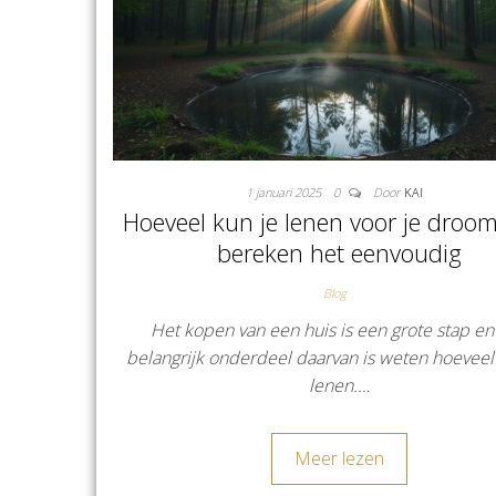
1 januari 2025
0
Door
KAI
Hoeveel kun je lenen voor je droo
bereken het eenvoudig
Blog
Het kopen van een huis is een grote stap en
belangrijk onderdeel daarvan is weten hoeveel 
lenen.…
Meer lezen