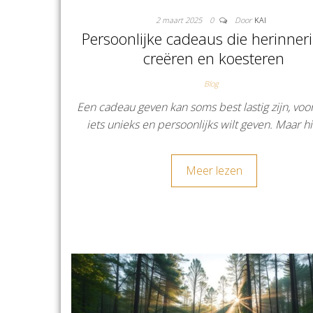
2 maart 2025
0
Door
KAI
Persoonlijke cadeaus die herinner
creëren en koesteren
Blog
Een cadeau geven kan soms best lastig zijn, voora
iets unieks en persoonlijks wilt geven. Maar hi
Meer lezen