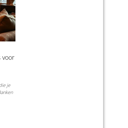
 voor
ie je
 Banken