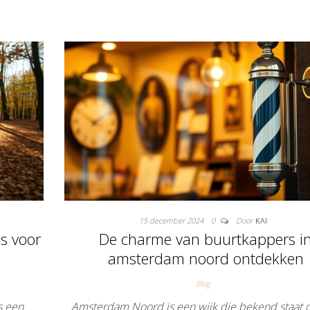
15 december 2024
0
Door
KAI
s voor
De charme van buurtkappers i
amsterdam noord ontdekken
Blog
s een
Amsterdam Noord is een wijk die bekend staat o