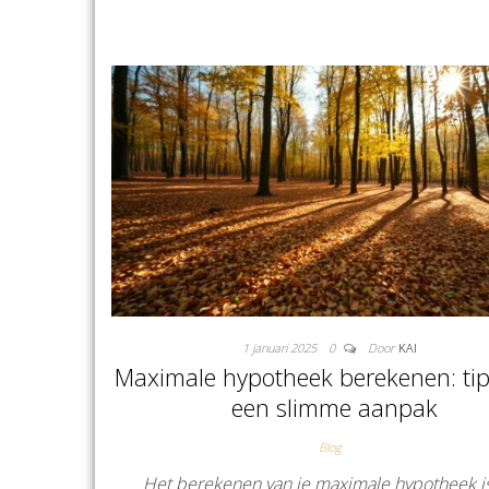
1 januari 2025
0
Door
KAI
Maximale hypotheek berekenen: tip
een slimme aanpak
Blog
Het berekenen van je maximale hypotheek i