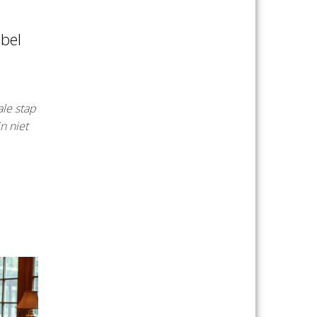
bel
n
ale stap
n niet