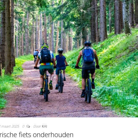
2 maart 2025
0
Door
KAI
trische fiets onderhouden